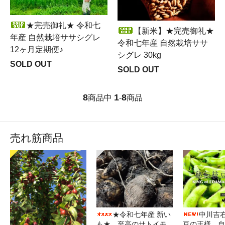
★完売御礼★ 令和七
【新米】★完売御礼★
年産 自然栽培ササシグレ
令和七年産 自然栽培ササ
12ヶ月定期便♪
シグレ 30kg
SOLD OUT
SOLD OUT
8
1
8
商品中
-
商品
売れ筋商品
★令和七年産 新い
中川吉
も★ 至高のサトイモ
豆の王様 自