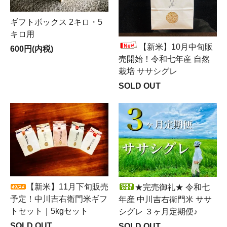
ギフトボックス 2キロ・5
キロ用
【新米】10月中旬販
600円(内税)
売開始！令和七年産 自然
栽培 ササシグレ
SOLD OUT
【新米】11月下旬販売
★完売御礼★ 令和七
予定！中川吉右衛門米ギフ
年産 中川吉右衛門米 ササ
トセット｜5kgセット
シグレ ３ヶ月定期便♪
SOLD OUT
SOLD OUT