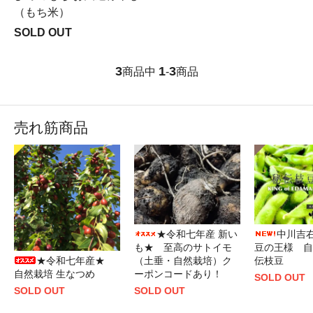
（もち米）
SOLD OUT
3
1
3
商品中
-
商品
売れ筋商品
★令和七年産 新い
中川吉
も★ 至高のサトイモ
豆の王様 自
★令和七年産★
（土垂・自然栽培）ク
伝枝豆
自然栽培 生なつめ
ーポンコードあり！
SOLD OUT
SOLD OUT
SOLD OUT