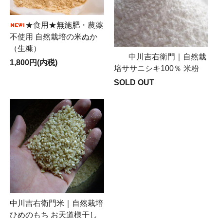
★食用★無施肥・農薬
不使用 自然栽培の米ぬか
（生糠）
中川吉右衛門｜自然栽
1,800円(内税)
培ササニシキ100％ 米粉
SOLD OUT
中川吉右衛門米｜自然栽培
ひめのもち お天道様干し