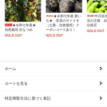
★令和七年産 新い
中川吉
も★ 至高のサトイモ
豆の王様 自
★令和七年産★
（土垂・自然栽培）ク
伝枝豆
自然栽培 生なつめ
ーポンコードあり！
SOLD OUT
SOLD OUT
SOLD OUT
ホーム
カートを見る
特定商取引法に基づく表記