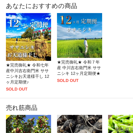
あなたにおすすめの商品
★完売御礼★ 令和７年
★完売御礼★ 令和七年
産 中川吉右衛門米 ササ
産中川吉右衛門米 ササ
ニシキ 12ヶ月定期便★
ニシキお天道様干し 12
SOLD OUT
ヶ月定期便♪
SOLD OUT
売れ筋商品