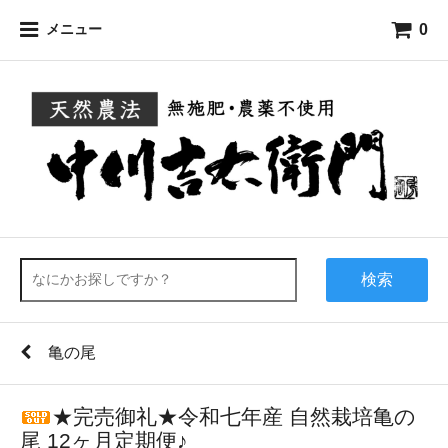
0
メニュー
検索
亀の尾
★完売御礼★令和七年産 自然栽培亀の
尾 12ヶ月定期便♪