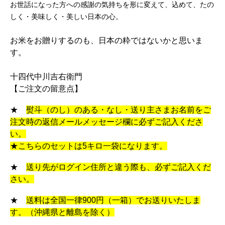
お世話になった方への感謝の気持ちを形に変えて、込めて、たの
しく・美味しく・美しい日本の心。
お米をお贈りするのも、日本の粋ではないかと思いま
す。
十四代中川吉右衛門
【ご注文の留意点】
★
熨斗（のし）のある・なし・送り主さまお名前をご
注文時の返信メールメッセージ欄に必ずご記入くださ
い。
★こちらのセットは5キロ一袋になります。
★
送り先がログイン住所と違う際も、必ずご記入くだ
さい。
★
送料は全国一律900円（一箱）でお送りいたしま
す。（沖縄県と離島を除く）