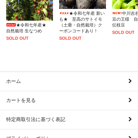
★令和七年産 新い
中川吉
も★ 至高のサトイモ
豆の王様 自
★令和七年産★
（土垂・自然栽培）ク
伝枝豆
自然栽培 生なつめ
ーポンコードあり！
SOLD OUT
SOLD OUT
SOLD OUT
ホーム
カートを見る
特定商取引法に基づく表記