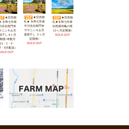
★完売御
★完売御
★完売御
礼★ 令和七年産
★ 令和七年産
礼★令和七年産
中川吉右衛門米
川吉右衛門米
自然栽培亀の尾
ササニシキお天
サニシキお天
12ヶ月定期便♪
道様干し ３ヶ月
様干し 6ヶ月
SOLD OUT
定期便♪
期便♪奇数月
SOLD OUT
11・1・3・
7・9月配送）
SOLD OUT