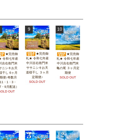
9
10
★完売御
★完売御
★完売御
礼★ 令和七年産
礼★ 令和七年産
★ 令和七年産
中川吉右衛門米
中川吉右衛門米
川吉右衛門米
ササニシキお天
亀の尾 ３ヶ月定
サニシキお天
道様干し ３ヶ月
期便
様干し 6ヶ月
定期便♪
SOLD OUT
期便♪奇数月
SOLD OUT
11・1・3・
7・9月配送）
SOLD OUT