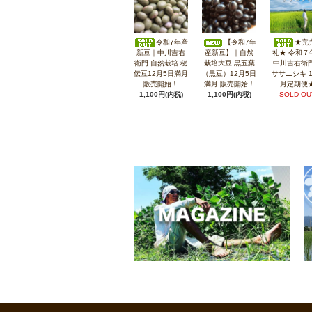
★完
令和7年産
【令和7年
礼★ 令和７
新豆｜中川吉右
産新豆】｜自然
中川吉右衛
衛門 自然栽培 秘
栽培大豆 黒五葉
ササニシキ 1
伝豆12月5日満月
（黒豆）12月5日
月定期便
販売開始！
満月 販売開始！
SOLD OU
1,100円(内税)
1,100円(内税)