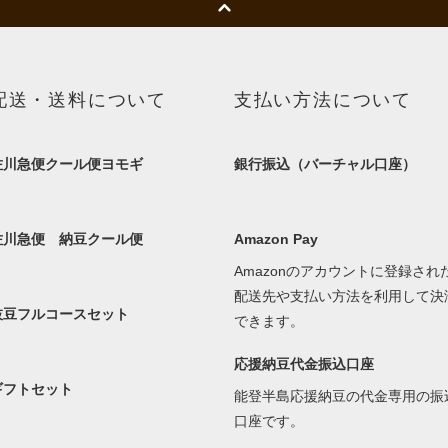
配送・送料について
支払い方法について
佐川急便クール便ヨモギ
銀行振込（バーチャル口座）
佐川急便 納豆クール便
Amazon Pay
Amazonのアカウントに登録され
配送先や支払い方法を利用して決
枝豆フルコースセット
できます。
応援納豆代金振込口座
ギフトセット
能登半島応援納豆の代金専用の振
口座です。