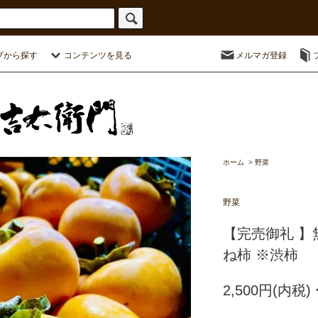
プから探す
コンテンツを見る
メルマガ登録
ホーム
>
野菜
野菜
【完売御礼 
ね柿 ※渋柿
2,500円(内税)