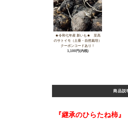
★令和七年産 新いも★ 至高
のサトイモ（土垂・自然栽培）
クーポンコードあり！
1,100円(内税)
商品説
『継承のひらたね柿』