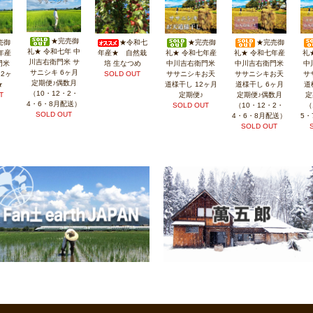
★完売御
売御
★令和七
★完売御
★完売御
礼★ 令和七年 中
年産
年産★ 自然栽
礼★ 令和七年産
礼★ 令和七年産
礼
川吉右衛門米 サ
門米
培 生なつめ
中川吉右衛門米
中川吉右衛門米
中
サニシキ 6ヶ月
2ヶ
SOLD OUT
ササニシキお天
ササニシキお天
サ
定期便♪偶数月
★
道様干し 12ヶ月
道様干し 6ヶ月
道
（10・12・2・
T
定期便♪
定期便♪偶数月
定
4・6・8月配送）
SOLD OUT
（10・12・2・
（
SOLD OUT
4・6・8月配送）
5・
SOLD OUT