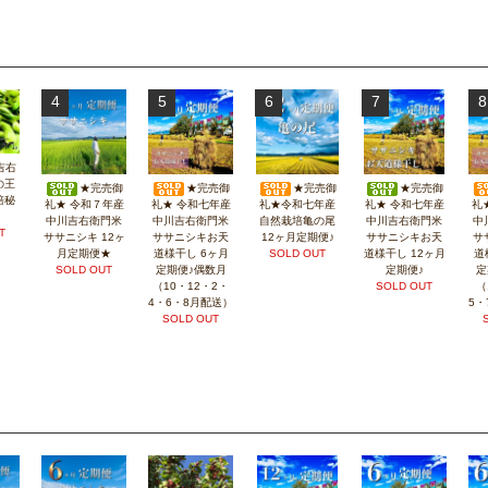
4
5
6
7
8
吉右
の王
★完売御
★完売御
★完売御
★完売御
培秘
礼★ 令和７年産
礼★ 令和七年産
礼★令和七年産
礼★ 令和七年産
礼
中川吉右衛門米
中川吉右衛門米
自然栽培亀の尾
中川吉右衛門米
中
T
ササニシキ 12ヶ
ササニシキお天
12ヶ月定期便♪
ササニシキお天
サ
月定期便★
道様干し 6ヶ月
SOLD OUT
道様干し 12ヶ月
道
SOLD OUT
定期便♪偶数月
定期便♪
定
（10・12・2・
SOLD OUT
（
4・6・8月配送）
5・
SOLD OUT