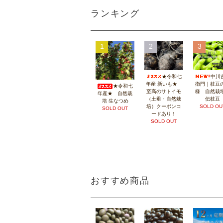
ランキング
1
2
3
★令和七
中川
年産 新いも★
衛門｜枝豆
★令和七
至高のサトイモ
様 自然栽
年産★ 自然栽
（土垂・自然栽
伝枝豆
培 生なつめ
培）クーポンコ
SOLD OU
SOLD OUT
ードあり！
SOLD OUT
おすすめ商品