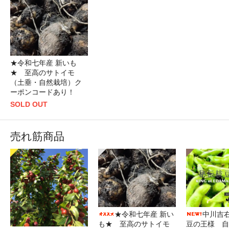
★令和七年産 新いも
★ 至高のサトイモ
（土垂・自然栽培）ク
ーポンコードあり！
SOLD OUT
売れ筋商品
★令和七年産 新い
中川吉
も★ 至高のサトイモ
豆の王様 自