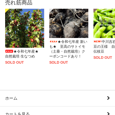
売れ筋商品
★令和七年産 新い
中川吉
も★ 至高のサトイモ
豆の王様 自
★令和七年産★
（土垂・自然栽培）ク
伝枝豆
自然栽培 生なつめ
ーポンコードあり！
SOLD OUT
SOLD OUT
SOLD OUT
ホーム
カートを見る