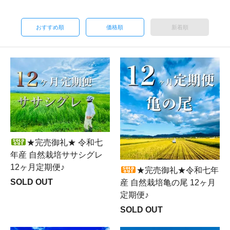
おすすめ順
価格順
新着順
★完売御礼★ 令和七
年産 自然栽培ササシグレ
12ヶ月定期便♪
★完売御礼★令和七年
SOLD OUT
産 自然栽培亀の尾 12ヶ月
定期便♪
SOLD OUT