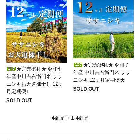
★完売御礼★ 令和７
★完売御礼★ 令和七
年産 中川吉右衛門米 ササ
年産中川吉右衛門米 ササ
ニシキ 12ヶ月定期便★
ニシキお天道様干し 12ヶ
SOLD OUT
月定期便♪
SOLD OUT
4
1
4
商品中
-
商品