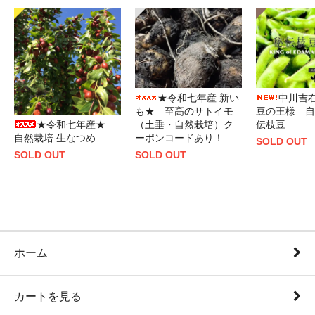
★令和七年産 新い
中川吉
も★ 至高のサトイモ
豆の王様 自
★令和七年産★
（土垂・自然栽培）ク
伝枝豆
自然栽培 生なつめ
ーポンコードあり！
SOLD OUT
SOLD OUT
SOLD OUT
ホーム
カートを見る