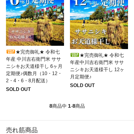
★完売御礼★ 令和七
★完売御礼★ 令和七
年産 中川吉右衛門米 ササ
年産中川吉右衛門米 ササ
ニシキお天道様干し 6ヶ月
ニシキお天道様干し 12ヶ
定期便♪偶数月（10・12・
月定期便♪
2・4・6・8月配送）
SOLD OUT
SOLD OUT
8
1
8
商品中
-
商品
売れ筋商品