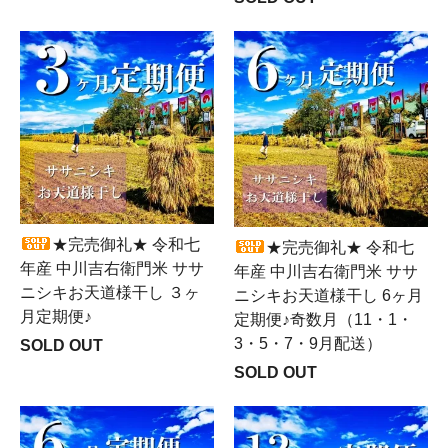
★完売御礼★ 令和七
★完売御礼★ 令和七
年産 中川吉右衛門米 ササ
年産 中川吉右衛門米 ササ
ニシキお天道様干し ３ヶ
ニシキお天道様干し 6ヶ月
月定期便♪
定期便♪奇数月（11・1・
3・5・7・9月配送）
SOLD OUT
SOLD OUT