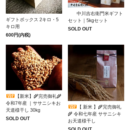
中川吉右衛門米ギフト
ギフトボックス 2キロ・5
セット｜5kgセット
キロ用
SOLD OUT
600円(内税)
【新米】🌾完売御礼🌾
令和7年産 ｜ササニシキお
【 新米 】🌾完売御礼
天道様干し 30kg
🌾 令和七年産 ササニシキ
SOLD OUT
お天道様干し
SOLD OUT