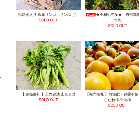
完熟蜜入り 松藤リンゴ（サンふじ）
★令和七年産★ 自然栽培
SOLD OUT
つめ
SOLD OUT
【 完売御礼 】天然農法 山形青菜
【完売御礼 】無施肥・農薬不使
SOLD OUT
らたね柿 ※渋柿
SOLD OUT