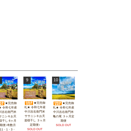
9
10
★完売御
★完売御
★完売御
礼★ 令和七年産
礼★ 令和七年産
★ 令和七年産
中川吉右衛門米
中川吉右衛門米
川吉右衛門米
ササニシキお天
亀の尾 ３ヶ月定
サニシキお天
道様干し ３ヶ月
期便
様干し 6ヶ月
定期便♪
SOLD OUT
期便♪奇数月
SOLD OUT
11・1・3・