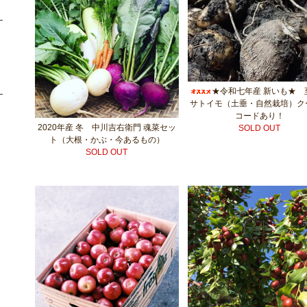
★令和七年産 新いも★ 
サトイモ（土垂・自然栽培）ク
コードあり！
2020年産 冬 中川吉右衛門 魂菜セッ
SOLD OUT
ト（大根・かぶ・今あるもの）
SOLD OUT