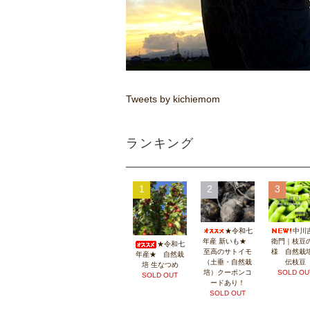
Tweets by kichiemom
ランキング
1
2
3
★令和七
中川
年産 新いも★
衛門｜枝豆
★令和七
至高のサトイモ
様 自然栽
年産★ 自然栽
（土垂・自然栽
伝枝豆
培 生なつめ
培）クーポンコ
SOLD OU
SOLD OUT
ードあり！
SOLD OUT