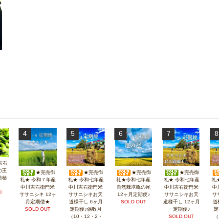
4
5
6
7
8
吉右
の王
★完売御
★完売御
★完売御
★完売御
培秘
礼★ 令和７年産
礼★ 令和七年産
礼★令和七年産
礼★ 令和七年産
礼
中川吉右衛門米
中川吉右衛門米
自然栽培亀の尾
中川吉右衛門米
中
T
ササニシキ 12ヶ
ササニシキお天
12ヶ月定期便♪
ササニシキお天
サ
月定期便★
道様干し 6ヶ月
SOLD OUT
道様干し 12ヶ月
道
SOLD OUT
定期便♪偶数月
定期便♪
定
（10・12・2・
SOLD OUT
（