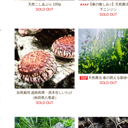
天然こしあぶら 100g
【春の愉しみ♫】天然農法
SOLD OUT
下ニンジン
SOLD OUT
天然農法 春の萌える新緑
SOLD OUT
自然栽培 超絶肉厚・原木生しいたけ
（秋田県八竜産）
SOLD OUT