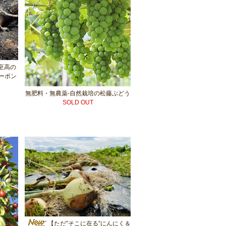
至高の
ーポン
無肥料・無農薬-自然栽培の松藤ぶどう
SOLD OUT
【ただ”そこに在る”にんにく＆