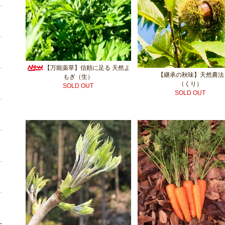
【万能薬草】信頼に足る 天然よ
【継承の秋味】天然農法
もぎ（生）
（くり）
SOLD OUT
SOLD OUT