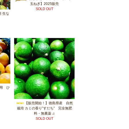
玉ねぎ】2025販売
SOLD OUT
 生な
用 ひ
【販売開始！】徳島県産 自然
栽培 カミの香り”すだち” 完全無肥
料・無農薬 ♫
SOLD OUT