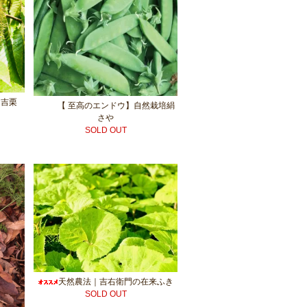
 吉栗
【 至高のエンドウ】自然栽培絹
さや
SOLD OUT
天然農法｜吉右衛門の在来ふき
SOLD OUT